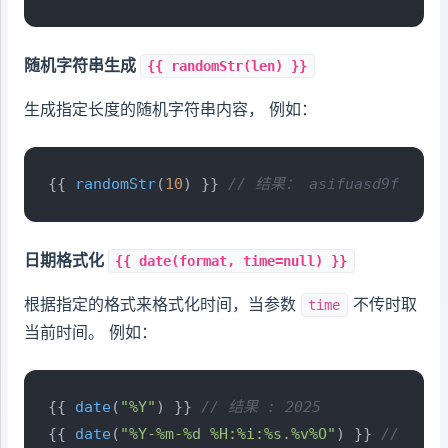
随机字符串生成
{{ randomStr(len) }}
生成指定长度的随机字符串内容， 例如：
{{ 
randomStr
(
10
) }} 
// 结果： asifuasd9f
日期格式化
{{ date(format, time=null) }}
根据指定的格式来格式化时间，当参数
不传时取
time
当前时间。 例如：
{{ 
date
(
"%Y"
) }} 
// 结果 : 2025
{{ 
date
(
"%Y-%m-%d %H:%i:%s.%v%O"
) }} 
// 结果： 