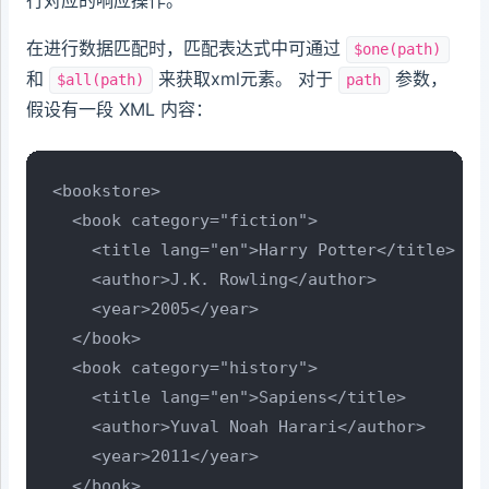
行对应的响应操作。
在进行数据匹配时，匹配表达式中可通过
$one(path)
和
来获取xml元素。 对于
参数，
$all(path)
path
假设有一段 XML 内容：
<bookstore>

  <book category="fiction">

    <title lang="en">Harry Potter</title>

    <author>J.K. Rowling</author>

    <year>2005</year>

  </book>

  <book category="history">

    <title lang="en">Sapiens</title>

    <author>Yuval Noah Harari</author>

    <year>2011</year>

  </book>
