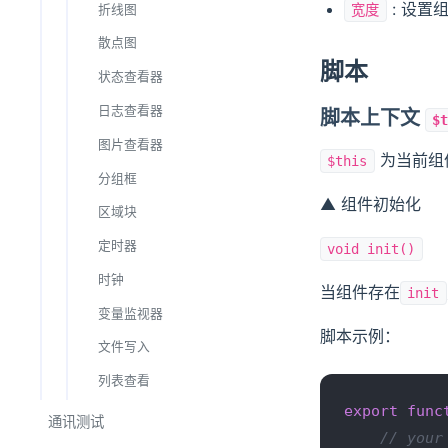
: 设置
折线图
宽度
散点图
脚本
状态查看器
日志查看器
脚本上下文
$
图片查看器
为当前组
$this
分组框
▲ 组件初始化
区域块
定时器
void init()
时钟
当组件存在
init
变量监视器
脚本示例：
文件写入
列表查看
export
func
通讯测试
// your