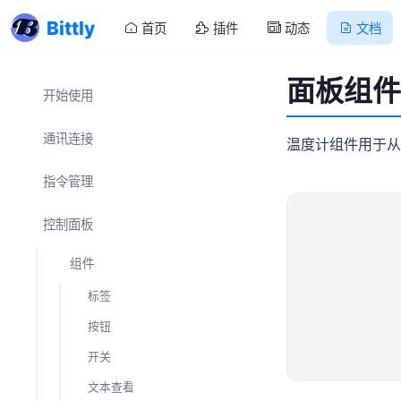
Bittly
首页
插件
动态
文档
面板组件
开始使用
通讯连接
温度计组件用于从
串口
指令管理
数据解析 - 结构体
TCP
请求参数
控制面板
UDP
文本
响应解析
组件
Websocket
HEX
数据流
指令脚本
标签
文件
Modbus
文本
按钮
结构体
HEX
MQTT
开关
文本模板
结构体
经典蓝牙
文本查看