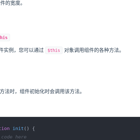
组件的宽度。
this
件实例，您可以通过
对象调用组件的各种方法。
$this
方法时，组件初始化时会调用该方法。
tion
init
(
) {

 code here