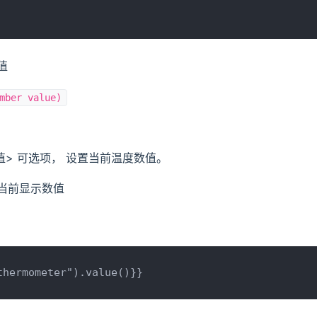
值
mber value)
数值> 可选项， 设置当前温度数值。
 当前显示数值
thermometer").value()}}