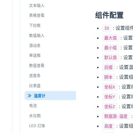
HTTP
绘图
文本输入
组件配置
表格查看
下拉框
: 设置组
ID
数值输入
: 设
最大值
滑动条
: 设
最小值
单选框
: 设
默认值
数值查看
: 设置
后缀
进度条
: 设置
脚本
仪表盘
: 设
坐标X
温度计
: 设
坐标Y
: 设
电池
坐标Z
水位图
数据源-温度
: 设置
LED 灯珠
高度