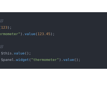
容
(
123
);

ermometer"
).
value
(
123.45
);

容
 $this.
value
 $panel.
widget
(
"thermometer"
).
value
();