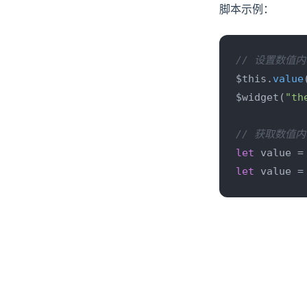
确认
脚本示例：
选择
变量赋值
// 设置数值内
$this.
value
内容显示
$widget(
"th
流程结束
// 获取数值内
let
 value =
let
 value =