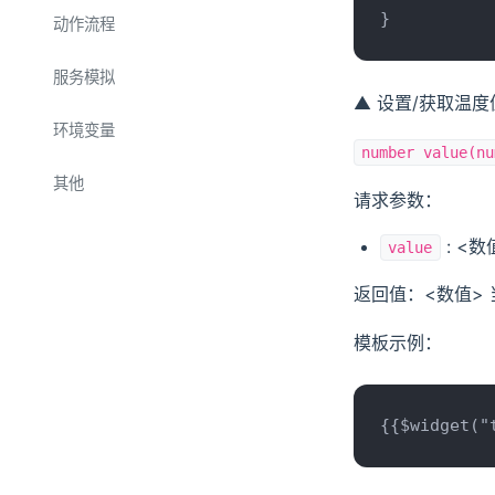
}
单元测试
动作流程
功能测试
执行指令
服务模拟
▲ 设置/获取温度
步骤：指令
执行脚本
串口
环境变量
步骤：脚本
number value(nu
延时等待
TCP
步骤：变量赋值
其他
请求参数：
条件判断
UDP
步骤：变量验证
HEX 匹配
计数循环
: <
value
步骤：延时等待
Websocket
条件循环
步骤：片段引用
返回值：<数值>
Modbus
步骤：计数循环
变量循环
MQTT
模板示例：
步骤：条件循环
文本输入
HTTP
步骤：循环变量
数值输入
{{$widget("
断言