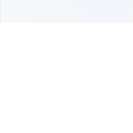
联系方式
相关动态
关于
sige-5193
使用文档
关于我们
568109749
文章动态
隐私条款
sige-
更新日志
免责声明
chen@qq.com