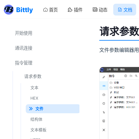
Bittly
首页
插件
动态
文档
请求参数 
开始使用
通讯连接
文件参数编辑器用
串口
指令管理
数据解析 - 结构体
TCP
请求参数
UDP
文本
Websocket
HEX
文件
Modbus
结构体
MQTT
文本模板
经典蓝牙