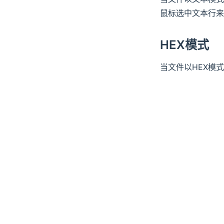
条件循环
步骤：片段引用
Modbus
鼠标选中文本行来
滑动条
步骤：计数循环
变量循环
MQTT
单选框
步骤：条件循环
HEX模式
文本输入
数值查看
HTTP
步骤：循环变量
数值输入
进度条
当文件以HEX模
仪表盘
断言
温度计
确认
电池
选择
水位图
变量赋值
LED 灯珠
内容显示
折线图
流程结束
散点图
状态查看器
日志查看器