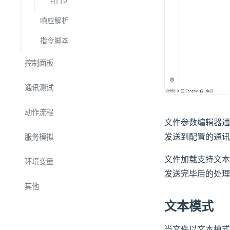
HTTP
响应解析
数据流
指令脚本
文本
控制面板
HEX
组件
通讯测试
结构体
标签
绘图
单元测试
动作流程
文件参数编辑器通
按钮
功能测试
执行指令
发送到配置的通讯
服务模拟
开关
步骤：指令
执行脚本
文本查看
文件加载支持文本
串口
环境变量
步骤：脚本
发送完毕后的处理
文本输入
延时等待
TCP
步骤：变量赋值
其他
表格查看
条件判断
UDP
步骤：变量验证
文本模式
HEX 匹配
下拉框
计数循环
步骤：延时等待
Websocket
数值输入
当文件以文本模式