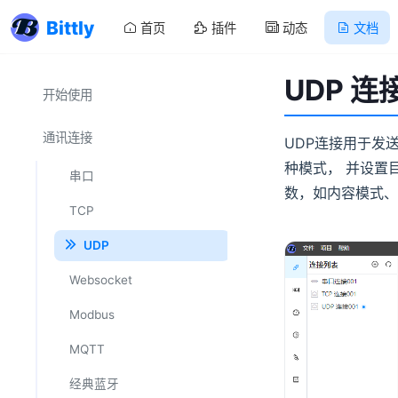
Bittly
首页
插件
动态
文档
UDP 连
开始使用
通讯连接
UDP连接用于发
种模式， 并设置
串口
数，如内容模式、
数据解析 - 结构体
TCP
UDP
Websocket
Modbus
MQTT
经典蓝牙