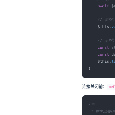
await
 $
// 示例
    $this.
v
// 示例
const
 s
const
 d
    $this.
l
}
连接关闭前：
bef
/**

 * 在主动关闭