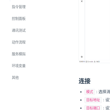
指令管理
请求参数
控制面板
文本
响应解析
组件
通讯测试
HEX
数据流
指令脚本
标签
单元测试
动作流程
文件
文本
按钮
功能测试
结构体
HEX
执行指令
服务模拟
开关
步骤：指令
文本模板
结构体
执行脚本
文本查看
串口
环境变量
步骤：脚本
HTTP
绘图
文本输入
延时等待
TCP
步骤：变量赋值
其他
连接
表格查看
条件判断
UDP
步骤：变量验证
HEX 匹配
下拉框
计数循环
: 选择
模式
步骤：延时等待
Websocket
数值输入
: 
目标地址
条件循环
步骤：片段引用
Modbus
滑动条
: 
目标端口
步骤：计数循环