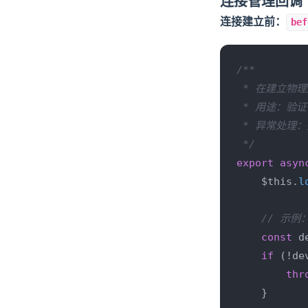
连接管理回调
连接建立前：
bef
/**

 * 在建立物理
 * 用途：验
 * 异常处理
 */
export
asyn
    $this.
l
// 示
const
 d
if
 (!de
thr
    }
