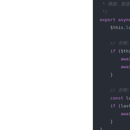
 * 用途：发
 */
export
asyn
    $this.
l
// 示
if
 ($th
awa
awa
    }

// 示
const
 l
if
 (las
awa
    }

}