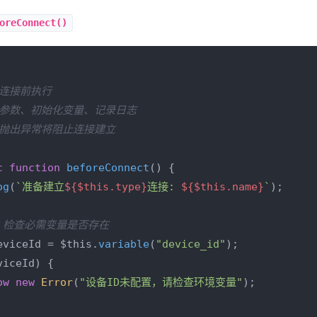
oreConnect()
连接前执行

证参数、初始化变量、记录日志

：抛出异常将阻止连接建立

c
function
beforeConnect
(
) {

og
(
`准备建立
${$this.type}
连接: 
${$this.name}
`
);

例：检查必需变量是否存在
eviceId = $this.
variable
(
"device_id"
);

viceId) {

ow
new
Error
(
"设备ID未配置，请检查环境变量"
);
