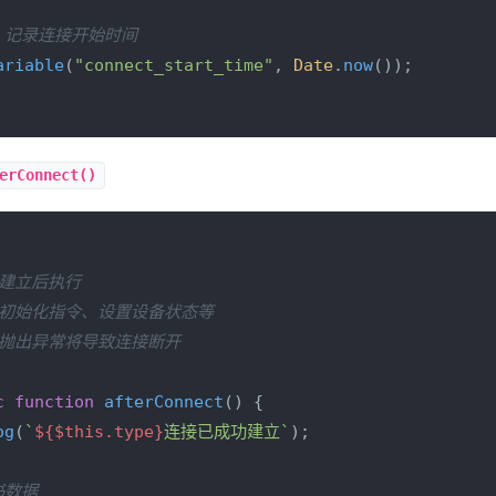
例：记录连接开始时间
ariable
(
"connect_start_time"
, 
Date
.
now
());

erConnect()
建立后执行

送初始化指令、设置设备状态等

：抛出异常将导致连接断开

c
function
afterConnect
(
) {

og
(
`
${$this.type}
连接已成功建立`
);

书数据