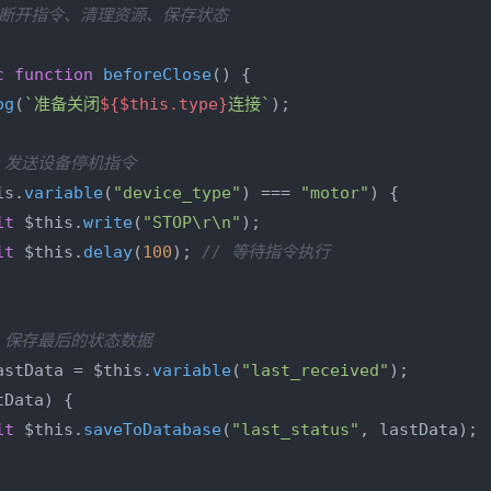
送断开指令、清理资源、保存状态

c
function
beforeClose
(
) {

og
(
`准备关闭
${$this.type}
连接`
);

例：发送设备停机指令
is.
variable
(
"device_type"
) === 
"motor"
) {

it
 $this.
write
(
"STOP\r\n"
);

it
 $this.
delay
(
100
); 
// 等待指令执行
例：保存最后的状态数据
astData = $this.
variable
(
"last_received"
);

tData) {

it
 $this.
saveToDatabase
(
"last_status"
, lastData);
