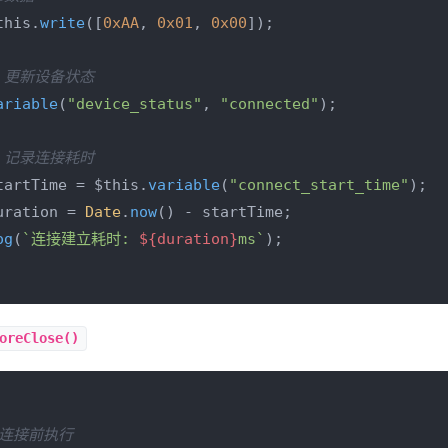
this.
write
([
0xAA
, 
0x01
, 
0x00
]); 

：更新设备状态
ariable
(
"device_status"
, 
"connected"
);

：记录连接耗时
tartTime = $this.
variable
(
"connect_start_time"
);

uration = 
Date
.
now
() - startTime;

og
(
`连接建立耗时: 
${duration}
ms`
);

oreClose()
连接前执行
