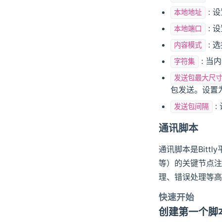
变量循环
MQTT
单选框
: 
本地地址
步骤：条件循环
文本输入
数值查看
HTTP
: 
本地端口
步骤：循环变量
数值输入
进度条
: 
内容模式
仪表盘
断言
: 当
字符集
温度计
确认
发送包最大尺
包发送。设置
电池
选择
:
水位图
发送包间隔
变量赋值
LED 灯珠
通讯脚本
内容显示
折线图
通讯脚本是Bitt
流程结束
散点图
等）的关键节点注
状态查看器
理、错误处理等高
日志查看器
快速开始
图片查看器
创建第一个脚