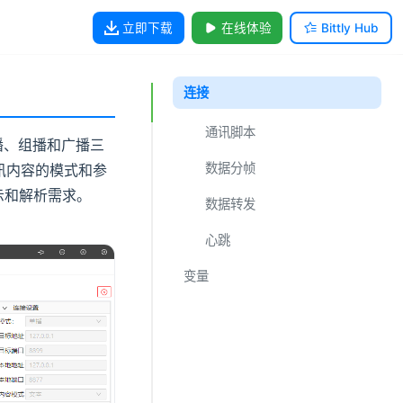
立即下载
在线体验
Bittly Hub
连接
通讯脚本
播、组播和广播三
数据分帧
讯内容的模式和参
示和解析需求。
数据转发
心跳
变量