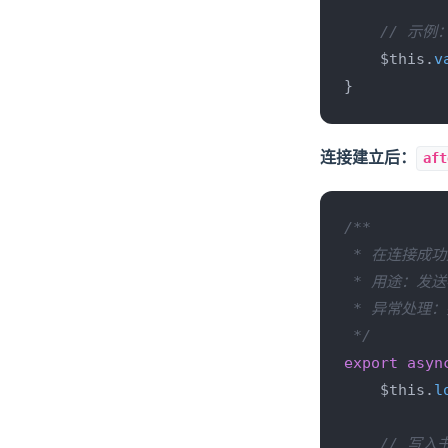
// 示
    $this.
v
}
连接建立后：
aft
/**

 * 在连接成功
 * 用途：发
 * 异常处理
 */
export
asyn
    $this.
l
// 写入