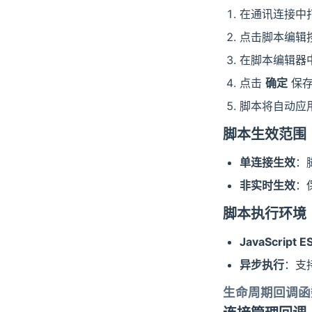
分组框
在通讯连接中
区域块
点击脚本编辑
定时器
在脚本编辑器
时钟
点击
确定
保存
变量监视器
脚本将自动应
文件写入
脚本生效范围
列表查看
单连接生效
：
非实时生效
：
脚本执行环境
JavaScript 
异步执行
：支持
生命周期回调函