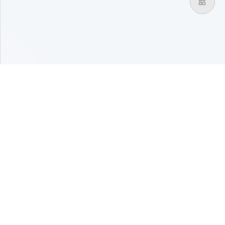
联系方式
相关动态
关于
sige-5193
使用文档
关于我们
568109749
文章动态
隐私条款
sige-
更新日志
免责声明
chen@qq.com