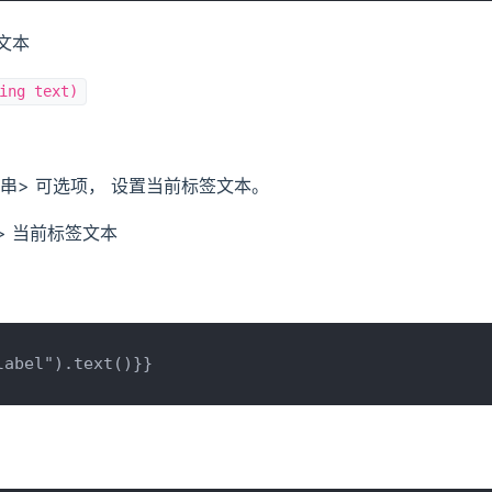
文本
ing text)
符串> 可选项， 设置当前标签文本。
> 当前标签文本
label").text()}}