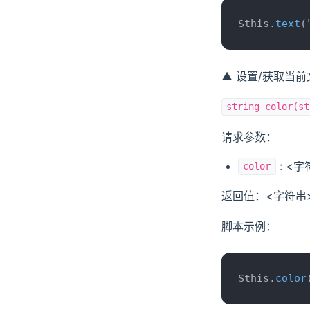
确认
$this.
text
(
选择
变量赋值
▲ 设置/获取当
内容显示
string color(st
流程结束
请求参数：
: <
color
返回值：<字符串
脚本示例：
$this.
color