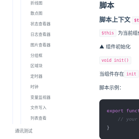
折线图
脚本
散点图
脚本上下文
$
状态查看器
为当前组
$this
日志查看器
图片查看器
▲ 组件初始化
分组框
void init()
区域块
当组件存在
init
定时器
脚本示例：
时钟
变量监视器
文件写入
export
func
列表查看
// your
}
通讯测试