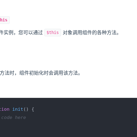
this
件实例，您可以通过
对象调用组件的各种方法。
$this
方法时，组件初始化时会调用该方法。
tion
init
(
) {

 code here