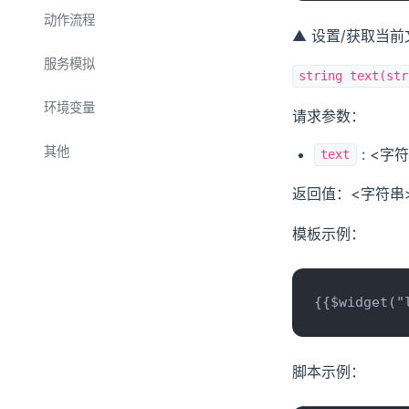
单元测试
动作流程
▲ 设置/获取当前
功能测试
执行指令
服务模拟
string text(str
步骤：指令
执行脚本
串口
环境变量
请求参数：
步骤：脚本
延时等待
TCP
步骤：变量赋值
其他
: <字
text
条件判断
UDP
步骤：变量验证
HEX 匹配
返回值：<字符串
计数循环
步骤：延时等待
Websocket
模板示例：
条件循环
步骤：片段引用
Modbus
步骤：计数循环
变量循环
MQTT
步骤：条件循环
{{$widget("
文本输入
HTTP
步骤：循环变量
数值输入
脚本示例：
断言