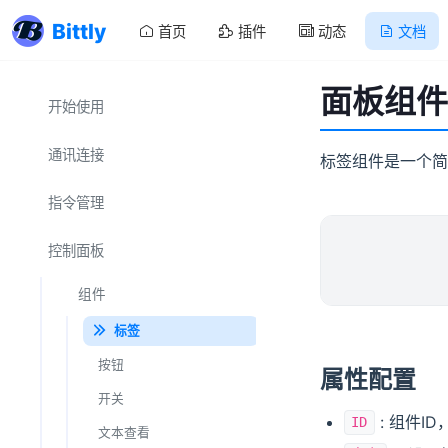
Bittly
首页
插件
动态
文档
面板组件 
开始使用
通讯连接
标签组件是一个简
串口
指令管理
数据解析 - 结构体
TCP
请求参数
控制面板
UDP
文本
响应解析
组件
Websocket
HEX
数据流
指令脚本
标签
文件
Modbus
文本
按钮
属性配置
结构体
HEX
MQTT
开关
文本模板
: 组件I
ID
结构体
经典蓝牙
文本查看