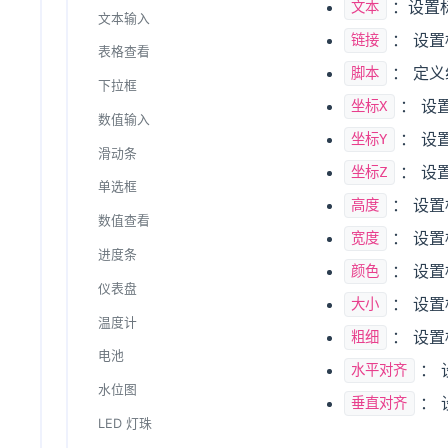
HTTP
：设置
文本
绘图
文本输入
： 设
链接
表格查看
： 定
脚本
下拉框
： 设
坐标X
数值输入
： 设
坐标Y
滑动条
： 设
坐标Z
单选框
： 设
高度
数值查看
： 设
宽度
进度条
： 设
颜色
仪表盘
： 设
大小
温度计
： 设
粗细
电池
： 
水平对齐
水位图
： 
垂直对齐
LED 灯珠